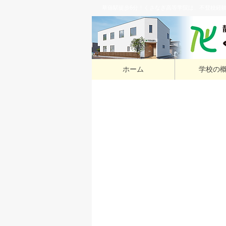
草薙駅徒歩6分！くさなぎ高等学院は、不登校経
ホーム
学校の