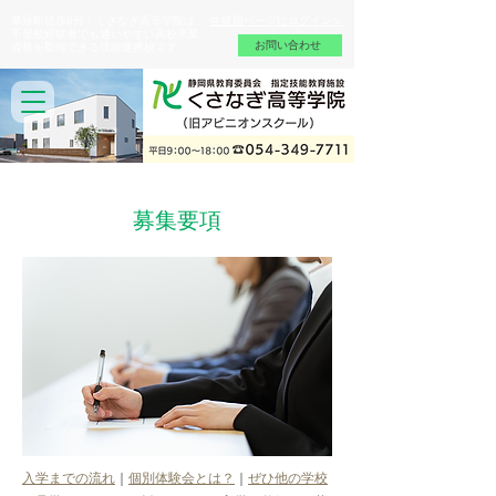
草薙駅徒歩6分！くさなぎ高等学院は、
生徒用ページにログイン＞
不登校経験者でも通いやすい高校卒業
お問い合わせ
資格を取得できる技能連携校です
募集要項
入学までの流れ
｜
個別体験会とは？
｜
ぜひ他の学校