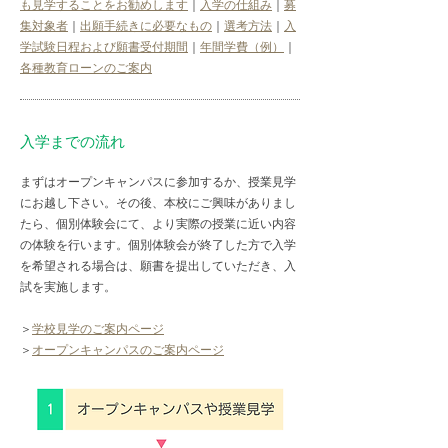
も見学することをお勧めします
｜
入学の仕組み
｜
募
集対象者
｜
出願手続きに必要なもの
｜
選考方法
｜
入
学試験日程および願書受付期間
｜
年間学費（例）
｜
各種教育ローンのご案内
入学までの流れ
まずはオープンキャンパスに参加するか、授業見学
にお越し下さい。その後、本校にご興味がありまし
たら、個別体験会にて、より実際の授業に近い内容
の体験を行います。個別体験会が終了した方で入学
を希望される場合は、願書を提出していただき、入
試を実施します。
＞
学校見学のご案内ページ
​＞
オープンキャンパスのご案内ページ