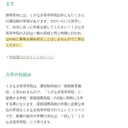
ます
静岡市内には、くさなぎ高等学院以外にもたくさん
の通信制の学校があります。ぜひいろいろ見学し
て、自分に合った学校を探してください！くさなぎ
高等学院の入試は一般の高校と同じ時期に行われ、
はやめに募集を締め切ることはしませんのでご安心
ください。
＞
学校選びのポイントのページ
入学の仕組み
くさなぎ高等学院は、通信制高校の「技能教育施
設」と言われるもので、「くさなぎ高等学院」と、
提携する学校「星槎国際高校」の2校に同時に入学
する事になります。星槎国際高校の卒業に必要な単
位の学習をくさなぎ高等学院で行うというイメージ
です。願書の提出や学費の支払は、一括して「くさ
なぎ高等学院」にて承ります。