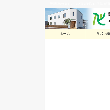
草薙駅徒歩6分！くさなぎ高等学院は、不登校経
ホーム
学校の